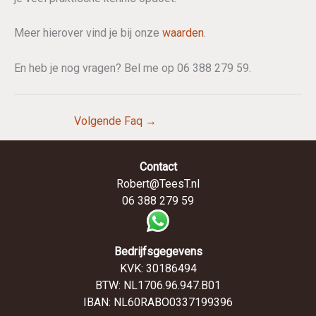
Meer hierover vind je bij onze
waarden
.
En heb je nog vragen? Bel me op 06 388 279 59.
Volgende Faq
→
Contact
Robert@TeesT.nl
06 388 279 59
Bedrijfsgegevens
KVK: 30186494
BTW: NL1706.96.947.B01
IBAN: NL60RABO0337199396