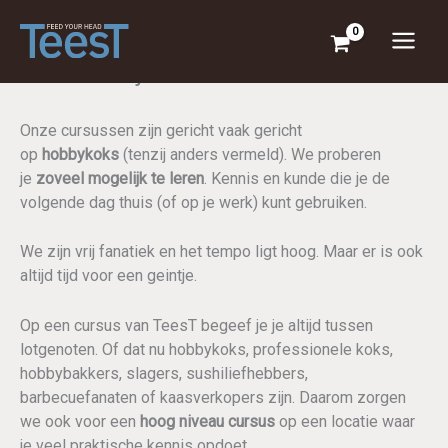
Ga
naar
de
Voor wie zijn de cursussen?
inhoud
Onze cursussen zijn gericht vaak gericht
op
hobbykoks
(tenzij anders vermeld). We proberen
je
zoveel mogelijk te leren
. Kennis en kunde die je de
volgende dag thuis (of op je werk) kunt gebruiken.
We zijn vrij fanatiek en het tempo ligt hoog. Maar er is ook
altijd tijd voor een geintje.
Op een cursus van TeesT begeef je je altijd tussen
lotgenoten. Of dat nu hobbykoks, professionele koks,
hobbybakkers, slagers, sushiliefhebbers,
barbecuefanaten of kaasverkopers zijn. Daarom zorgen
we ook voor een
hoog niveau cursus
op een locatie waar
je veel praktische kennis opdoet.