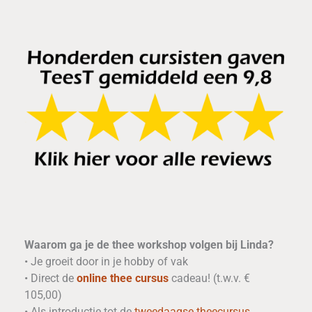
Waarom ga je de thee workshop volgen bij Linda?
• Je groeit door in je hobby of vak
• Direct de
online thee cursus
cadeau! (t.w.v. €
105,00)
• Als introductie tot de
tweedaagse theecursus