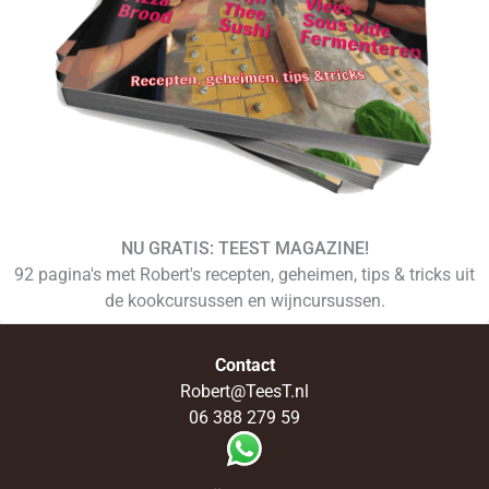
NU GRATIS: TEEST MAGAZINE!
92 pagina's met Robert's recepten, geheimen, tips & tricks uit
de kookcursussen en wijncursussen.
Contact
Robert@TeesT.nl
06 388 279 59