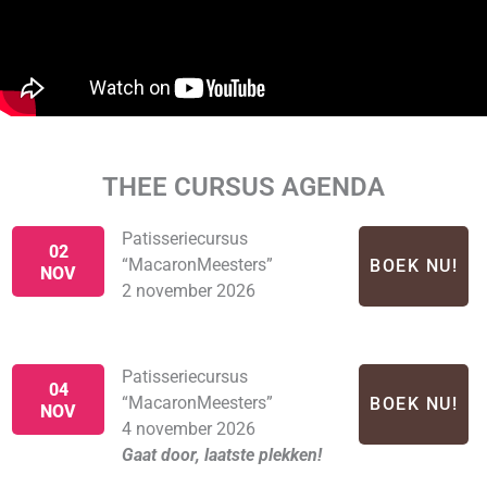
THEE CURSUS AGENDA
Patisseriecursus
02
“MacaronMeesters”
BOEK NU!
NOV
2 november 2026
Patisseriecursus
04
“MacaronMeesters”
BOEK NU!
NOV
4 november 2026
Gaat door, laatste plekken!