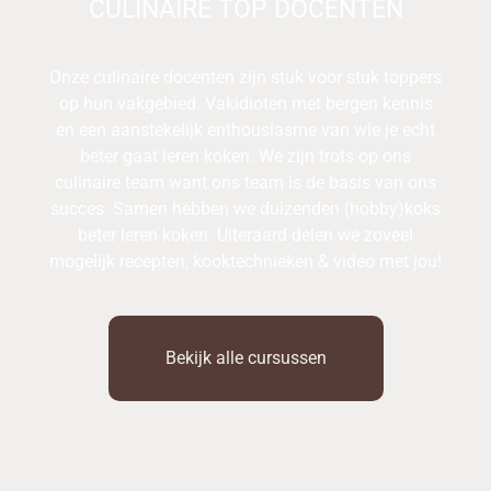
CULINAIRE TOP DOCENTEN
Onze culinaire docenten zijn stuk voor stuk toppers
op hun vakgebied. Vakidioten met bergen kennis
en een aanstekelijk enthousiasme van wie je echt
beter gaat leren koken. We zijn trots op ons
culinaire team want ons team is de basis van ons
succes. Samen hebben we duizenden (hobby)koks
beter leren koken. Uiteraard delen we zoveel
mogelijk recepten, kooktechnieken & video met jou!
Bekijk alle cursussen