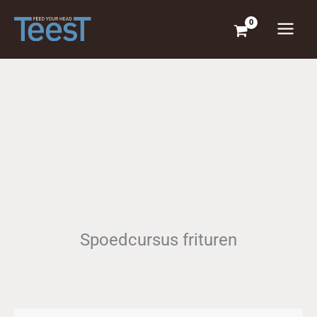
Ga
naar
de
inhoud
Spoedcursus frituren