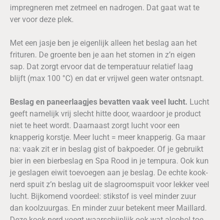
impregneren met zetmeel en nadrogen. Dat gaat wat te
ver voor deze plek.
Met een jasje ben je eigenlijk alleen het beslag aan het
frituren. De groente ben je aan het stomen in z’n eigen
sap. Dat zorgt ervoor dat de temperatuur relatief laag
blijft (max 100 °C) en dat er vrijwel geen water ontsnapt.
Beslag en paneerlaagjes bevatten vaak veel lucht.
Lucht
geeft namelijk vrij slecht hitte door, waardoor je product
niet te heet wordt. Daarnaast zorgt lucht voor een
knapperig korstje. Meer lucht = meer knapperig. Ga maar
na: vaak zit er in beslag gist of bakpoeder. Of je gebruikt
bier in een bierbeslag en Spa Rood in je tempura. Ook kun
je geslagen eiwit toevoegen aan je beslag. De echte kook-
nerd spuit z’n beslag uit de slagroomspuit voor lekker veel
lucht. Bijkomend voordeel: stikstof is veel minder zuur
dan koolzuurgas. En minder zuur betekent meer Maillard.
Deze kook-nerd voegt waarschijnlijk ook wat alcohol toe