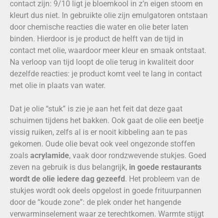
contact zijn: 9/10 ligt je bloemkool in z’n eigen stoom en
kleurt dus niet. In gebruikte olie zijn emulgatoren ontstaan
door chemische reacties die water en olie beter laten
binden. Hierdoor is je product de helft van de tijd in
contact met olie, waardoor meer kleur en smaak ontstaat.
Na verloop van tijd loopt de olie terug in kwaliteit door
dezelfde reacties: je product komt veel te lang in contact
met olie in plaats van water.
Dat je olie “stuk” is zie je aan het feit dat deze gaat
schuimen tijdens het bakken. Ook gaat de olie een beetje
vissig ruiken, zelfs al is er nooit kibbeling aan te pas
gekomen. Oude olie bevat ook veel ongezonde stoffen
zoals
acrylamide
, vaak door rondzwevende stukjes. Goed
zeven na gebruik is dus belangrijk,
in goede restaurants
wordt de olie iedere dag gezeefd
. Het probleem van de
stukjes wordt ook deels opgelost in goede frituurpannen
door de “koude zone”: de plek onder het hangende
verwarminselement waar ze terechtkomen. Warmte stijgt