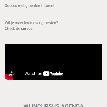
Succes met groenten frituren!
Wil je meer leren over groenten?
Check de
cursus
!
WIJNCURSUS AGENDA