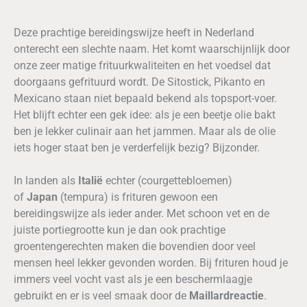
Deze prachtige bereidingswijze heeft in Nederland
Wil je méér met groenten doen?
onterecht een slechte naam. Het komt waarschijnlijk door
Wil je je groenten-skills
onze zeer matige frituurkwaliteiten en het voedsel dat
verbeteren?
doorgaans gefrituurd wordt. De Sitostick, Pikanto en
Wil je de wetenschap kennen
Mexicano staan niet bepaald bekend als topsport-voer.
achter de bereidingen?
Het blijft echter een gek idee: als je een beetje olie bakt
ben je lekker culinair aan het jammen. Maar als de olie
iets hoger staat ben je verderfelijk bezig? Bijzonder.
Bekijk de driedaagse
In landen als
Italië
echter (courgettebloemen)
cursus
of
Japan
(tempura) is frituren gewoon een
bereidingswijze als ieder ander. Met schoon vet en de
juiste portiegrootte kun je dan ook prachtige
groentengerechten maken die bovendien door veel
mensen heel lekker gevonden worden. Bij frituren houd je
immers veel vocht vast als je een beschermlaagje
gebruikt en er is veel smaak door de
Maillardreactie
.