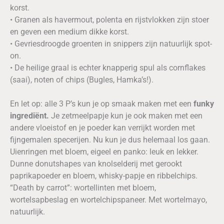
korst.
• Granen als havermout, polenta en rijstvlokken zijn stoer
en geven een medium dikke korst.
• Gevriesdroogde groenten in snippers zijn natuurlijk spot-
on.
• De heilige graal is echter knapperig spul als cornflakes
(saai), noten of chips (Bugles, Hamka’s!).
En let op: alle 3 P’s kun je op smaak maken met een
funky
ingrediënt.
Je zetmeelpapje kun je ook maken met een
andere vloeistof en je poeder kan verrijkt worden met
fijngemalen specerijen. Nu kun je dus helemaal los gaan.
Uienringen met bloem, eigeel en panko: leuk en lekker.
Dunne donutshapes van knolselderij met gerookt
paprikapoeder en bloem, whisky-papje en ribbelchips.
“Death by carrot”: wortellinten met bloem,
wortelsapbeslag en wortelchipspaneer. Met wortelmayo,
natuurlijk.