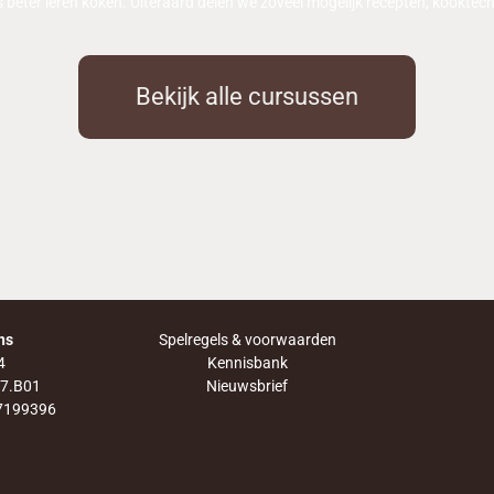
beter leren koken. Uiteraard delen we zoveel mogelijk recepten, kooktech
Bekijk alle cursussen
ns
Spelregels & voorwaarden
4
Kennisbank
47.B01
Nieuwsbrief
7199396