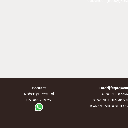
duizenden (hobby)koks 
TOP DOCENTEN
Contact
Bedrijfsgegeve
Robert@TeesT.nl
KVK: 3018649
06 388 279 59
BTW: NL1706.96.9
IBAN: NL60RABO033