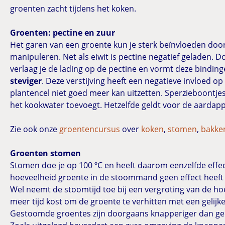
groenten zacht tijdens het koken.
Groenten: pectine en zuur
Het garen van een groente kun je sterk beïnvloeden door
manipuleren. Net als eiwit is pectine negatief geladen. 
verlaag je de lading op de pectine en vormt deze binding
steviger
. Deze verstijving heeft een negatieve invloed o
plantencel niet goed meer kan uitzetten. Sperzieboontjes 
het kookwater toevoegt. Hetzelfde geldt voor de aardapp
Zie ook onze
groentencursus
over
koken
,
stomen
,
bakke
Groenten stomen
Stomen doe je op 100 ºC en heeft daarom eenzelfde effec
hoeveelheid groente in de stoommand geen effect heeft o
Wel neemt de stoomtijd toe bij een vergroting van de 
meer tijd kost om de groente te verhitten met een gelij
Gestoomde groentes zijn doorgaans knapperiger dan gek