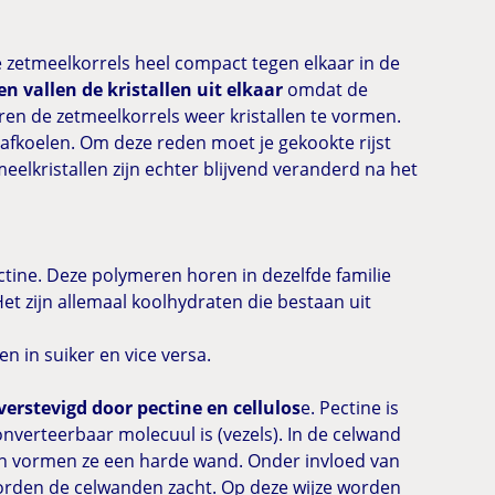
e zetmeelkorrels heel compact tegen elkaar in de
n vallen de kristallen uit elkaar
omdat de
ren de zetmeelkorrels weer kristallen te vormen.
afkoelen. Om deze reden moet je gekookte rijst
meelkristallen zijn echter blijvend veranderd na het
ctine. Deze polymeren horen in dezelfde familie
et zijn allemaal koolhydraten die bestaan uit
 in suiker en vice versa.
verstevigd door pectine en cellulos
e. Pectine is
onverteerbaar molecuul is (vezels). In de celwand
en vormen ze een harde wand. Onder invloed van
n worden de celwanden zacht. Op deze wijze worden