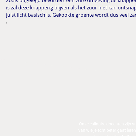
Zoals uitgelegd bevordert een zure omgeving de knapperi
is zal deze knapperig blijven als het zuur niet kan ontsn
juist licht basisch is. Gekookte groente wordt dus veel 
,
Onze culinaire docenten zijn 
van wie je echt beter gaat ler