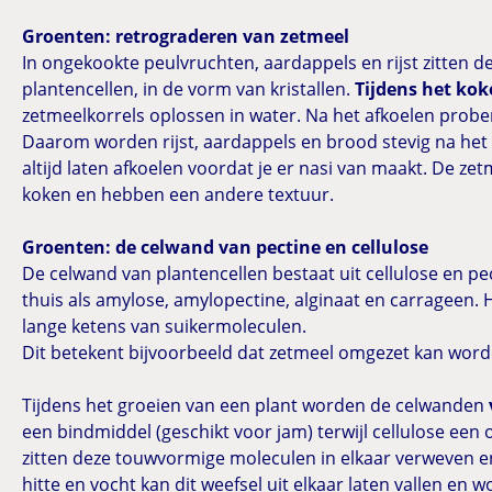
Groenten: retrograderen van zetmeel
In ongekookte peulvruchten, aardappels en rijst zitten d
plantencellen, in de vorm van kristallen.
Tijdens het koke
zetmeelkorrels oplossen in water. Na het afkoelen probe
Daarom worden rijst, aardappels en brood stevig na het 
altijd laten afkoelen voordat je er nasi van maakt. De zet
koken en hebben een andere textuur.
Groenten: de celwand van pectine en cellulose
De celwand van plantencellen bestaat uit cellulose en pe
thuis als amylose, amylopectine, alginaat en carrageen. H
lange ketens van suikermoleculen.
Dit betekent bijvoorbeeld dat zetmeel omgezet kan worden
Tijdens het groeien van een plant worden de celwanden
een bindmiddel (geschikt voor jam) terwijl cellulose een 
zitten deze touwvormige moleculen in elkaar verweven 
hitte en vocht kan dit weefsel uit elkaar laten vallen e