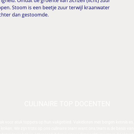
gheid. Omdat de groente van zichzelf (licht) zuur
appen. Stoom is een beetje zuur terwijl kraanwater
zachter dan gestoomde.
CULINAIRE TOP DOCENTEN
stuk voor stuk toppers op hun vakgebied. Vakidioten met bergen kennis en
en koken. We zijn trots op ons culinaire team want ons team is de basis 