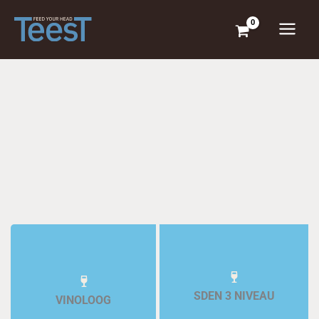
Ga
naar
de
inhoud
SDEN 3 NIVEAU
VINOLOOG