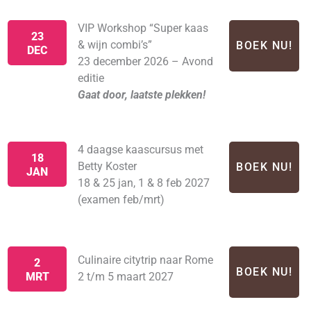
VIP Workshop “Super kaas
23
& wijn combi’s”
BOEK NU!
DEC
23 december 2026 – Avond
editie
Gaat door, laatste plekken!
4 daagse kaascursus met
18
Betty Koster
BOEK NU!
JAN
18 & 25 jan, 1 & 8 feb 2027
(examen feb/mrt)
Culinaire citytrip naar Rome
2
BOEK NU!
MRT
2 t/m 5 maart 2027