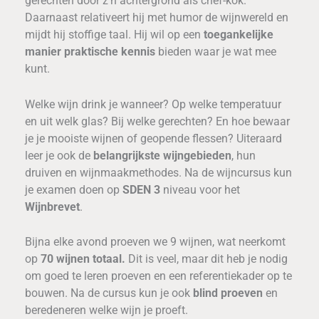
gerechten door z’n achtergrond als chef-kok.
Daarnaast relativeert hij met humor de wijnwereld en
mijdt hij stoffige taal. Hij wil op een
toegankelijke
manier praktische kennis
bieden waar je wat mee
kunt.
Welke wijn drink je wanneer? Op welke temperatuur
en uit welk glas? Bij welke gerechten? En hoe bewaar
je je mooiste wijnen of geopende flessen? Uiteraard
leer je ook de
belangrijkste wijngebieden
, hun
druiven en wijnmaakmethodes. Na de wijncursus kun
je examen doen op
SDEN 3
niveau voor het
Wijnbrevet
.
Bijna elke avond proeven we 9 wijnen, wat neerkomt
op
70 wijnen totaal.
Dit is veel, maar dit heb je nodig
om goed te leren proeven en een referentiekader op te
bouwen. Na de cursus kun je ook
blind proeven
en
beredeneren welke wijn je proeft.