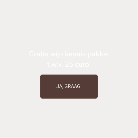
Gratis wijn kennis pakket
t.w.v. 25 euro!
JA, GRAAG!