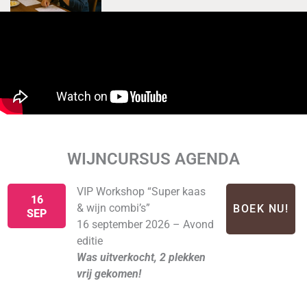
WIJNCURSUS AGENDA
VIP Workshop “Super kaas
16
& wijn combi’s”
BOEK NU!
SEP
16 september 2026 – Avond
editie
Was uitverkocht, 2 plekken
vrij gekomen!