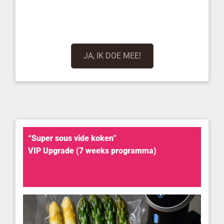
JA, IK DOE MEE!
“Super sous vide koken”
VIP Upgrade (7 weeks programma)