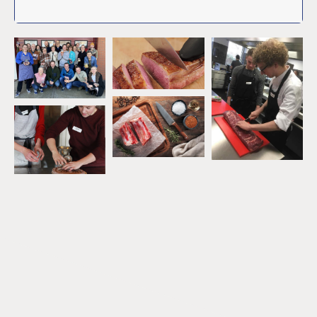
Na de online vlees
cursus ken je
De wetenschap van
het stoven
De kennis achter
garing
De geheimen van
Maillard
De beste biefstuk
technieken
En nog veel meer...
Meer info