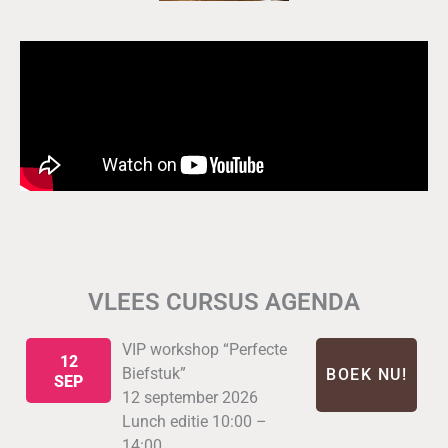
VLEES CURSUS AGENDA
VIP workshop “Perfecte
12
Biefstuk”
BOEK NU!
SEP
12 september 2026
Lunch editie 10:00 –
14:00