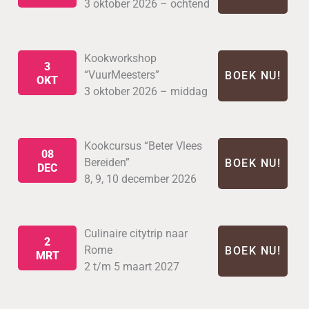
3 oktober 2026 – ochtend
Kookworkshop
3
“VuurMeesters”
BOEK NU!
OKT
3 oktober 2026 – middag
Kookcursus “Beter Vlees
08
Bereiden”
BOEK NU!
DEC
8, 9, 10 december 2026
Culinaire citytrip naar
2
Rome
BOEK NU!
MRT
2 t/m 5 maart 2027