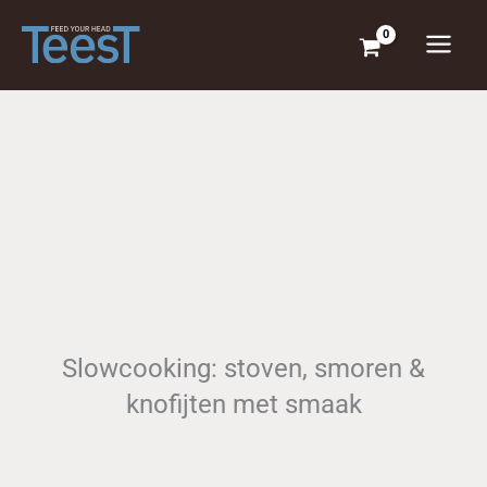
Ga
naar
de
inhoud
Slowcooking: stoven, smoren &
knofijten met smaak