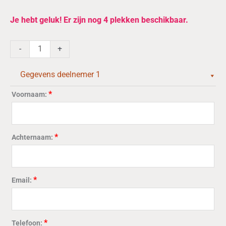
Kookcursus
Je hebt geluk! Er zijn nog 4 plekken beschikbaar.
"Beter
Vlees
-
+
Bereiden"
8,
Gegevens deelnemer 1
9,
10
*
Voornaam:
december
2026
aantal
*
Achternaam:
*
Email:
*
Telefoon: