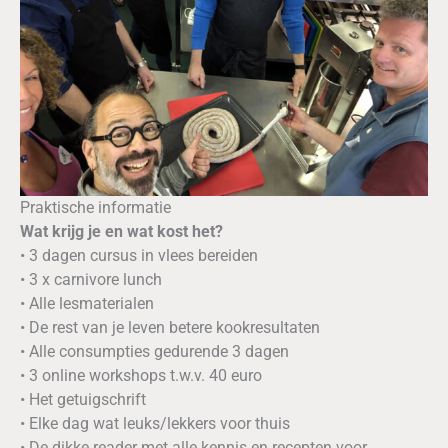
Praktische informatie
Wat krijg je en wat kost het?
• 3 dagen cursus in vlees bereiden
• 3 x carnivore lunch
• Alle lesmaterialen
• De rest van je leven betere kookresultaten
• Alle consumpties gedurende 3 dagen
• 3 online workshops t.w.v. 40 euro
• Het getuigschrift
• Elke dag wat leuks/lekkers voor thuis
• De dikke reader met alle kennis en recepten voor…