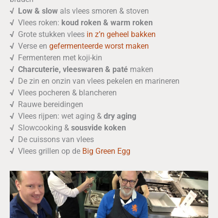
√
Low & slow
als vlees smoren & stoven
√
Vlees roken:
koud roken & warm roken
√
Grote stukken vlees
in z’n geheel bakken
√
Verse en
gefermenteerde worst maken
√
Fermenteren met koji-kin
√ C
harcuterie, vleeswaren & paté
maken
√
De zin en onzin van vlees pekelen en marineren
√
Vlees pocheren & blancheren
√
Rauwe bereidingen
√
Vlees rijpen: wet aging &
dry aging
√
Slowcooking &
sousvide koken
√
De cuissons van vlees
√
Vlees grillen op de
Big Green Egg