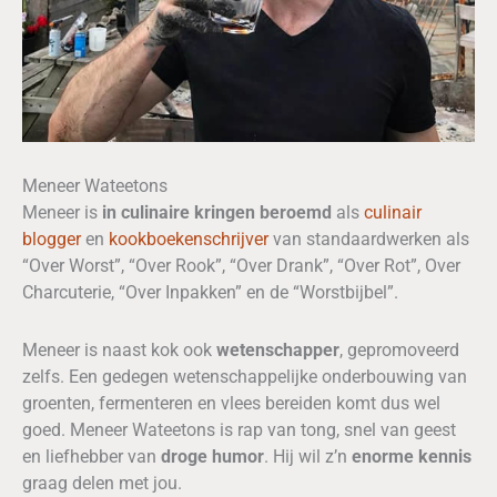
Meneer Wateetons
Meneer is
in culinaire kringen beroemd
als
culinair
blogger
en
kookboekenschrijver
van standaardwerken als
“Over Worst”, “Over Rook”, “Over Drank”, “Over Rot”, Over
Charcuterie, “Over Inpakken” en de “Worstbijbel”.
Meneer is naast kok ook
wetenschapper
, gepromoveerd
zelfs. Een gedegen wetenschappelijke onderbouwing van
groenten, fermenteren en vlees bereiden komt dus wel
goed. Meneer Wateetons is rap van tong, snel van geest
en liefhebber van
droge humor
. Hij wil z’n
enorme kennis
graag delen met jou.