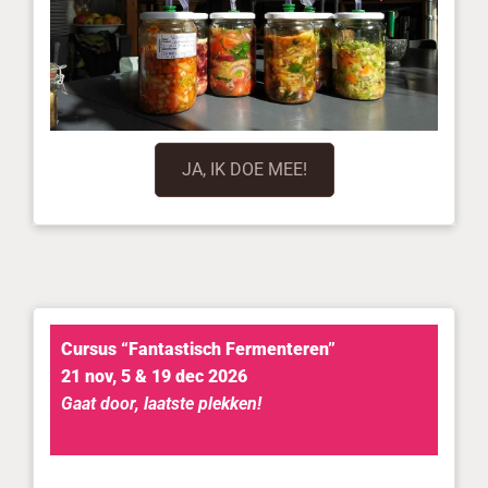
JA, IK DOE MEE!
Cursus “Fantastisch Fermenteren”
21 nov, 5 & 19 dec 2026
Gaat door, laatste plekken!