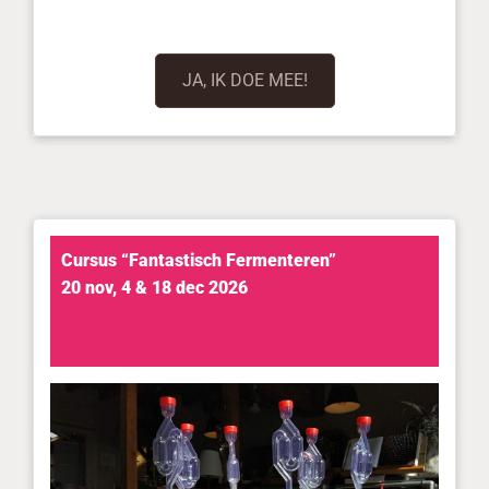
JA, IK DOE MEE!
Cursus “Fantastisch Fermenteren”
20 nov, 4 & 18 dec 2026