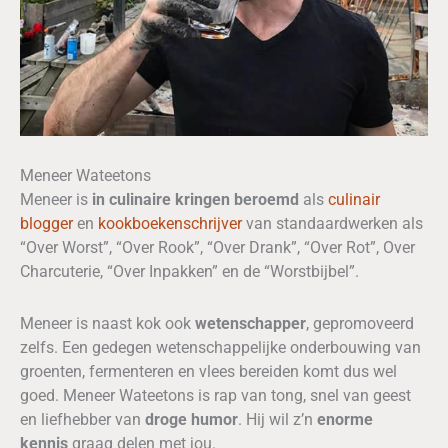
Meneer Wateetons
Meneer is
in culinaire kringen beroemd
als
culinair
blogger
en
kookboekenschrijver
van standaardwerken als
“Over Worst”, “Over Rook”, “Over Drank”, “Over Rot”, Over
Charcuterie, “Over Inpakken” en de “Worstbijbel”.
Meneer is naast kok ook
wetenschapper
, gepromoveerd
zelfs. Een gedegen wetenschappelijke onderbouwing van
groenten, fermenteren en vlees bereiden komt dus wel
goed. Meneer Wateetons is rap van tong, snel van geest
en liefhebber van
droge humor
. Hij wil z’n
enorme
kennis
graag delen met jou.