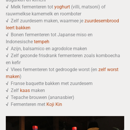
√
Melk fermenteren tot
yoghurt
(villi, matsoni) of
rauwmelkse karnemelk en roomboter
√
Zelf zuurdesem maken, waarmee je
zuurdesembrood
leert bakken
√
Bonen fermenteren tot Japanse miso en
Indonesische
tempeh
√
Azijn, balsamico en agrodolce maken
√
Zelf gezonde frisdrank fermenteren zoals komboecha
en kefir
√
Vlees fermenteren tot gedroogde worst (en
zelf worst
maken
)
√
Franse baquette bakken met zuurdesem
√
Zelf
kaas
maken
√
Tepache brouwen (ananasbier)
√
Fermenteren met
Koji Kin