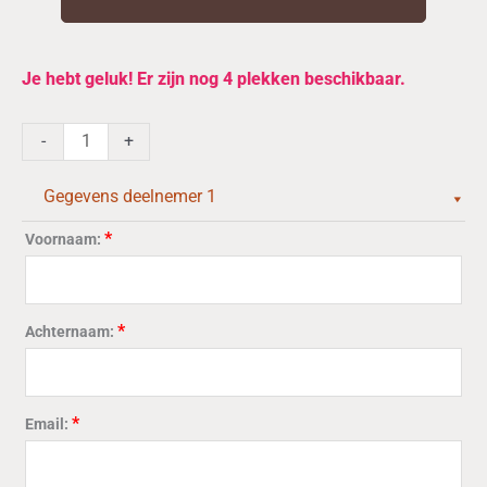
Cursus
Je hebt geluk! Er zijn nog 4 plekken beschikbaar.
“Fantastisch
Fermenteren”21
-
+
nov,
5
Gegevens deelnemer 1
&
19
*
Voornaam:
dec
2026Gaat
door,
*
Achternaam:
laatste
plekken!
aantal
*
Email: