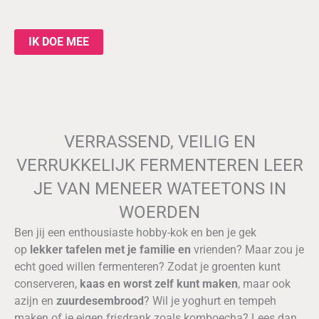
IK DOE MEE
VERRASSEND, VEILIG EN
VERRUKKELIJK FERMENTEREN LEER
JE VAN MENEER WATEETONS IN
WOERDEN
Ben jij een enthousiaste hobby-kok en ben je gek
op
lekker tafelen met je familie en
vrienden? Maar zou je
echt goed willen fermenteren? Zodat je groenten kunt
conserveren,
kaas en worst zelf kunt maken
, maar ook
azijn en
zuurdesembrood
? Wil je yoghurt en tempeh
maken of je eigen frisdrank zoals komboecha? Lees dan