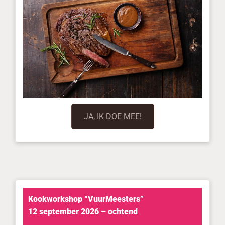
JA, IK DOE MEE!
Kookworkshop “VuurMeesters”
12 september 2026 – ochtend