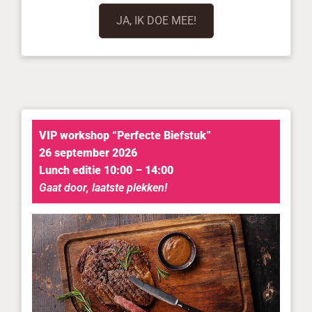
JA, IK DOE MEE!
VIP workshop “Perfecte Biefstuk”
26 september 2026
Lunch editie 10:00 – 14:00
Gaat door, laatste plekken!