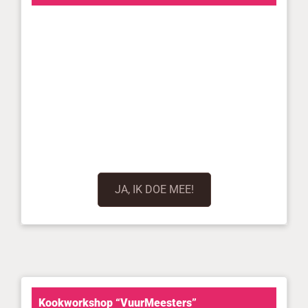
JA, IK DOE MEE!
Kookworkshop “VuurMeesters”