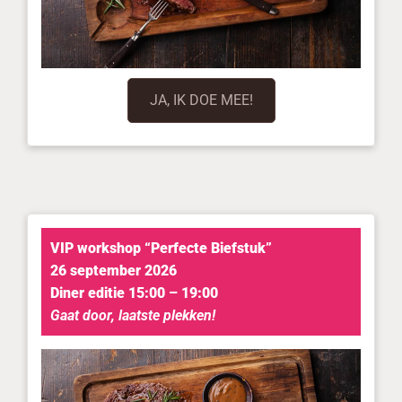
JA, IK DOE MEE!
VIP workshop “Perfecte Biefstuk”
26 september 2026
Diner editie 15:00 – 19:00
Gaat door, laatste plekken!