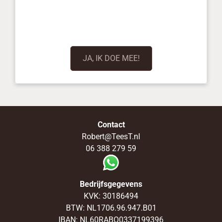
JA, IK DOE MEE!
Contact
Robert@TeesT.nl
06 388 279 59
Bedrijfsgegevens
KVK: 30186494
BTW: NL1706.96.947.B01
IBAN: NL60RABO0337199396