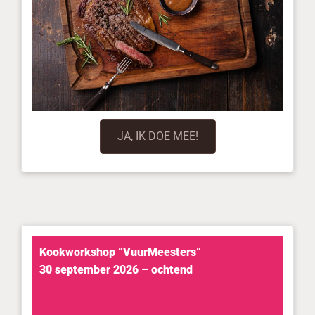
JA, IK DOE MEE!
Kookworkshop “VuurMeesters”
30 september 2026 – ochtend