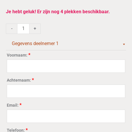
Thee
Je hebt geluk! Er zijn nog 4 plekken beschikbaar.
cursus:
Perfecte
-
+
thee
in
Gegevens deelnemer 1
2
dagen!13
*
Voornaam:
&
14
november
*
Achternaam:
2026
aantal
*
Email:
*
Telefoon: