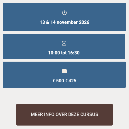
13 & 14 november 2026
10:00 tot 16:30
Oorspronkelijke
Huidige
prijs
prijs
€
500
€
425
was:
is:
€500.
€425.
MEER INFO OVER DEZE CURSUS