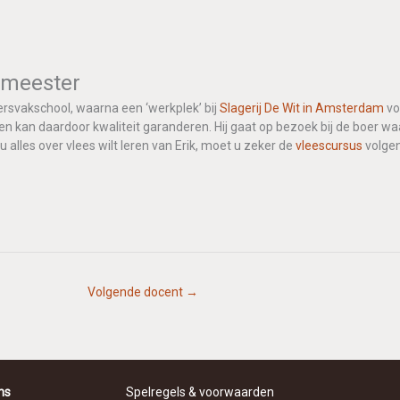
gmeester
ersvakschool, waarna een ‘werkplek’ bij
Slagerij De Wit in Amsterdam
vo
en kan daardoor kwaliteit garanderen. Hij gaat op bezoek bij de boer waar
u alles over vlees wilt leren van Erik, moet u zeker de
vleescursus
volgen
Volgende docent
→
ns
Spelregels & voorwaarden