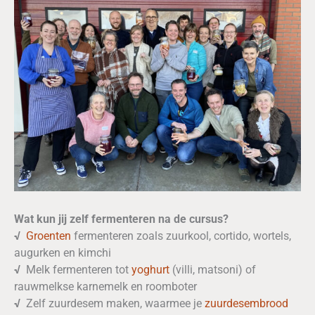
Wat kun jij zelf fermenteren na de cursus?
√
Groenten
fermenteren zoals zuurkool, cortido, wortels,
augurken en kimchi
√
Melk fermenteren tot
yoghurt
(villi, matsoni) of
rauwmelkse karnemelk en roomboter
√
Zelf zuurdesem maken, waarmee je
zuurdesembrood