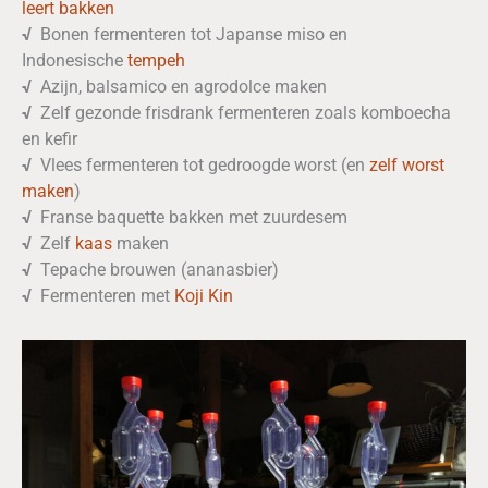
leert bakken
√
Bonen fermenteren tot Japanse miso en
Indonesische
tempeh
√
Azijn, balsamico en agrodolce maken
√
Zelf gezonde frisdrank fermenteren zoals komboecha
en kefir
√
Vlees fermenteren tot gedroogde worst (en
zelf worst
maken
)
√
Franse baquette bakken met zuurdesem
√
Zelf
kaas
maken
√
Tepache brouwen (ananasbier)
√
Fermenteren met
Koji Kin