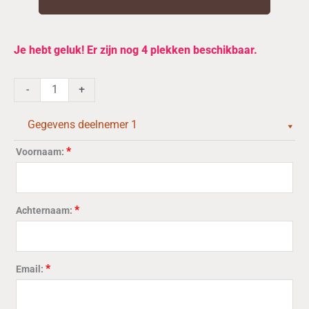
Cursus
Je hebt geluk! Er zijn nog 4 plekken beschikbaar.
“Fantastisch
Fermenteren”29
-
+
sept,
13
Gegevens deelnemer 1
&
27
*
Voornaam:
okt
2026
Gaat
*
Achternaam:
door,
laatste
plekken!
aantal
*
Email: