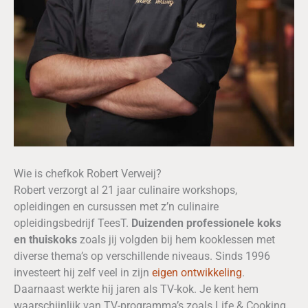
Wie is chefkok Robert Verweij?
Robert verzorgt al 21 jaar culinaire workshops,
opleidingen en cursussen met z’n culinaire
opleidingsbedrijf TeesT.
Duizenden professionele koks
en thuiskoks
zoals jij volgden bij hem kooklessen met
diverse thema’s op verschillende niveaus. Sinds 1996
investeert hij zelf veel in zijn
eigen ontwikkeling
.
Daarnaast werkte hij jaren als TV-kok. Je kent hem
waarschijnlijk van TV-programma’s zoals Life & Cooking,