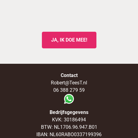
JA, IK DOE MEE!
Contact
Robert@TeesT.nl
06 388 279 59
Bedrijfsgegevens
KVK: 30186494
BTW: NL1706.96.947.B01
IBAN: NL60RABO0337199396