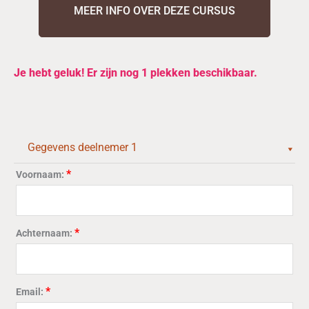
MEER INFO OVER DEZE CURSUS
VIP
Je hebt geluk! Er zijn nog 1 plekken beschikbaar.
Workshop
"Gastronomisch
Groenten
Fermenteren"10
Gegevens deelnemer 1
oktober
2026
*
Voornaam:
-
Ochtend
editie
*
Achternaam:
Gaat
door,
laatste
plekken!
*
Email:
aantal