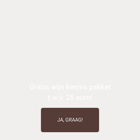
Gratis wijn kennis pakket
t.w.v. 25 euro!
JA, GRAAG!