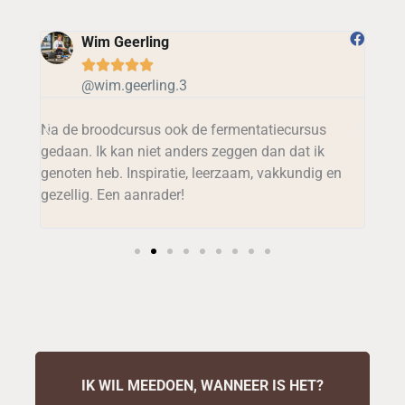
Wim Geerling





@wim.geerling.3
Erg 
n
Na de broodcursus ook de fermentatiecursus
vlee
gedaan. Ik kan niet anders zeggen dan dat ik
Wate
genoten heb. Inspiratie, leerzaam, vakkundig en
heen
gezellig. Een aanrader!
Wie 
IK WIL MEEDOEN, WANNEER IS HET?