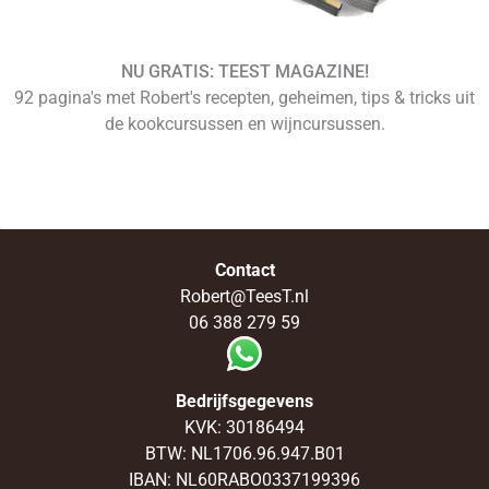
NU GRATIS: TEEST MAGAZINE!
92 pagina's met Robert's recepten, geheimen, tips & tricks uit
de kookcursussen en wijncursussen.
Contact
Robert@TeesT.nl
06 388 279 59
Bedrijfsgegevens
KVK: 30186494
BTW: NL1706.96.947.B01
IBAN: NL60RABO0337199396