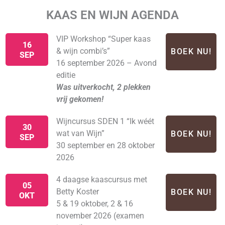
KAAS EN WIJN AGENDA
VIP Workshop “Super kaas
16
& wijn combi’s”
BOEK NU!
SEP
16 september 2026 – Avond
editie
Was uitverkocht, 2 plekken
vrij gekomen!
Wijncursus SDEN 1 “Ik wéét
30
wat van Wijn”
BOEK NU!
SEP
30 september en 28 oktober
2026
4 daagse kaascursus met
05
Betty Koster
BOEK NU!
OKT
5 & 19 oktober, 2 & 16
november 2026 (examen