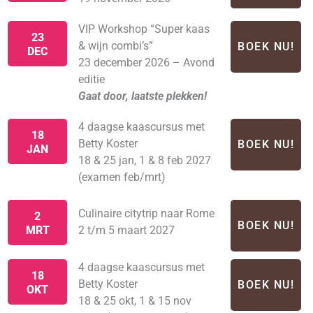
VIP Workshop “Super kaas
23
& wijn combi’s”
BOEK NU!
DEC
23 december 2026 – Avond
editie
Gaat door, laatste plekken!
4 daagse kaascursus met
18
Betty Koster
BOEK NU!
JAN
18 & 25 jan, 1 & 8 feb 2027
(examen feb/mrt)
Culinaire citytrip naar Rome
2
BOEK NU!
MRT
2 t/m 5 maart 2027
4 daagse kaascursus met
18
Betty Koster
BOEK NU!
OKT
18 & 25 okt, 1 & 15 nov