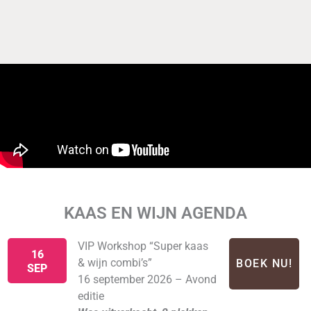
KAAS EN WIJN AGENDA
VIP Workshop “Super kaas
16
& wijn combi’s”
BOEK NU!
SEP
16 september 2026 – Avond
editie