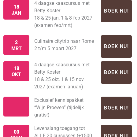
4 daagse kaascursus met
18
Betty Koster
BOEK NU!
JAN
18 & 25 jan, 1 & 8 feb 2027
(examen feb/mrt)
Culinaire citytrip naar Rome
2
BOEK NU!
MRT
2 t/m 5 maart 2027
4 daagse kaascursus met
18
Betty Koster
BOEK NU!
OKT
18 & 25 okt, 1 & 15 nov
2027 (examen januari)
Exclusief kennispakket
“Wijn Proeven” (tijdelijk
BOEK NU!
gratis!)
Levenslang toegang tot
00
ALLE 20 cursussen (+1500
BOEK NU!