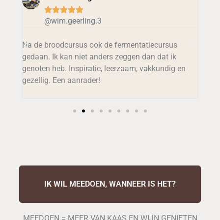





@wim.geerling.3
Erg 
n
Na de broodcursus ook de fermentatiecursus
vlee
gedaan. Ik kan niet anders zeggen dan dat ik
Wate
genoten heb. Inspiratie, leerzaam, vakkundig en
heen
gezellig. Een aanrader!
Wie 
IK WIL MEEDOEN, WANNEER IS HET?
MEEDOEN = MEER VAN KAAS EN WIJN GENIETEN