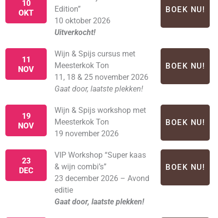
10
Edition”
BOEK NU!
OKT
10 oktober 2026
Uitverkocht!
Wijn & Spijs cursus met
11
Meesterkok Ton
BOEK NU!
NOV
11, 18 & 25 november 2026
Gaat door, laatste plekken!
Wijn & Spijs workshop met
19
Meesterkok Ton
BOEK NU!
NOV
19 november 2026
VIP Workshop “Super kaas
23
& wijn combi’s”
BOEK NU!
DEC
23 december 2026 – Avond
editie
Gaat door, laatste plekken!