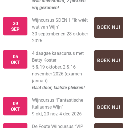
Was uitverkocht, 2 plekken
vrij gekomen!
Wijncursus SDEN 1 “Ik wéét
30
wat van Wijn”
BOEK NU!
SEP
30 september en 28 oktober
2026
4 daagse kaascursus met
05
Betty Koster
BOEK NU!
OKT
5 & 19 oktober, 2 & 16
november 2026 (examen
januari)
Gaat door, laatste plekken!
Wijncursus “Fantastische
09
Italiaanse Wijn”
BOEK NU!
OKT
9 okt, 20 nov, 4 dec 2026
De Foute Wijncursus “VIP