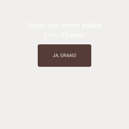
Gratis wijn kennis pakket
t.w.v. 25 euro!
JA, GRAAG!